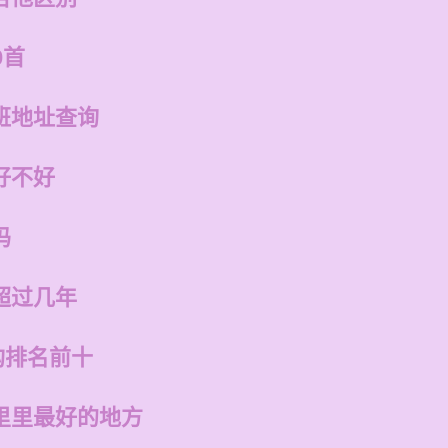
0首
班地址查询
好不好
吗
超过几年
构排名前十
里里最好的地方