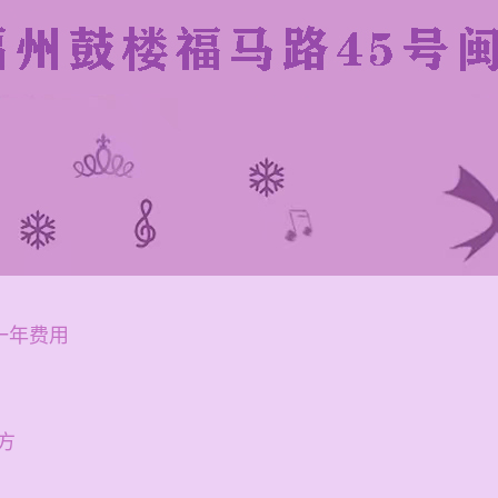
一年费用
方